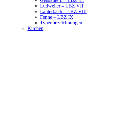
Geislautern – LBZ VI
Ludweiler – LBZ VII
Lauterbach – LBZ VIII
Fenne – LBZ IX
Typenbezeichnungen
Kirchen