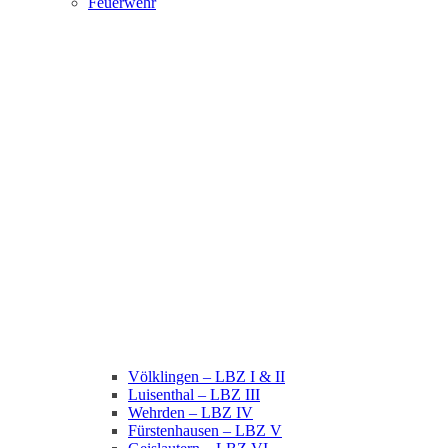
Feuerwehr
Völklingen – LBZ I & II
Luisenthal – LBZ III
Wehrden – LBZ IV
Fürstenhausen – LBZ V