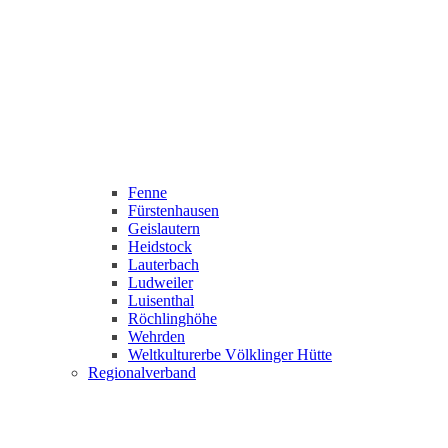
Fenne
Fürstenhausen
Geislautern
Heidstock
Lauterbach
Ludweiler
Luisenthal
Röchlinghöhe
Wehrden
Weltkulturerbe Völklinger Hütte
Regionalverband