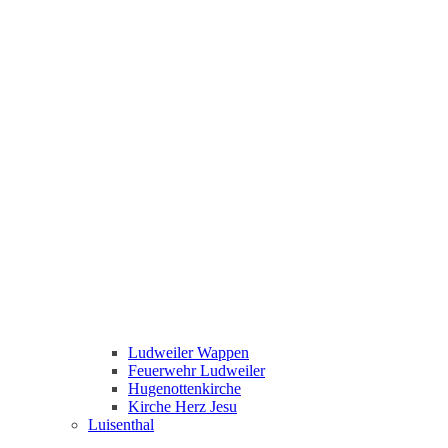
Ludweiler Wappen
Feuerwehr Ludweiler
Hugenottenkirche
Kirche Herz Jesu
Luisenthal