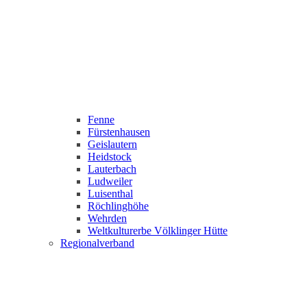
Fenne
Fürstenhausen
Geislautern
Heidstock
Lauterbach
Ludweiler
Luisenthal
Röchlinghöhe
Wehrden
Weltkulturerbe Völklinger Hütte
Regionalverband