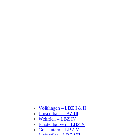
Völklingen – LBZ I & II
Luisenthal – LBZ III
Wehrden – LBZ IV
Fürstenhausen – LBZ V
Geislautern – LBZ VI