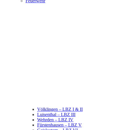
Feuerwehr
Völklingen – LBZ I & II
Luisenthal – LBZ III
Wehrden – LBZ IV
Fürstenhausen – LBZ V