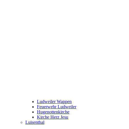
Ludweiler Wappen
Feuerwehr Ludweiler
Hugenottenkirche
Kirche Herz Jesu
Luisenthal