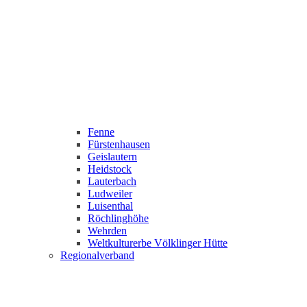
Fenne
Fürstenhausen
Geislautern
Heidstock
Lauterbach
Ludweiler
Luisenthal
Röchlinghöhe
Wehrden
Weltkulturerbe Völklinger Hütte
Regionalverband