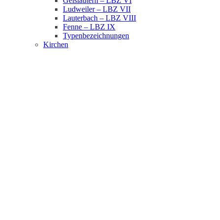
Geislautern – LBZ VI
Ludweiler – LBZ VII
Lauterbach – LBZ VIII
Fenne – LBZ IX
Typenbezeichnungen
Kirchen