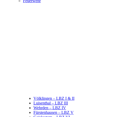
Feuerwehr
Völklingen – LBZ I & II
Luisenthal – LBZ III
Wehrden – LBZ IV
Fürstenhausen – LBZ V