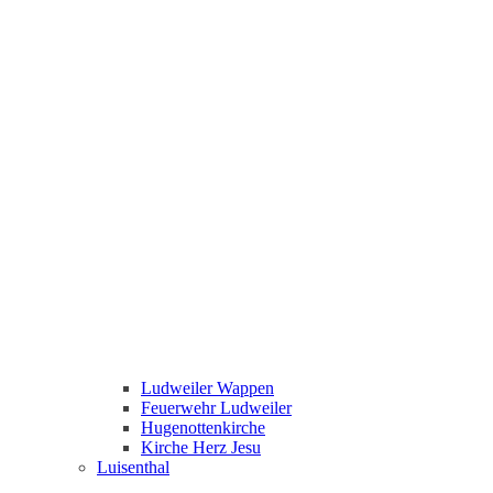
Ludweiler Wappen
Feuerwehr Ludweiler
Hugenottenkirche
Kirche Herz Jesu
Luisenthal