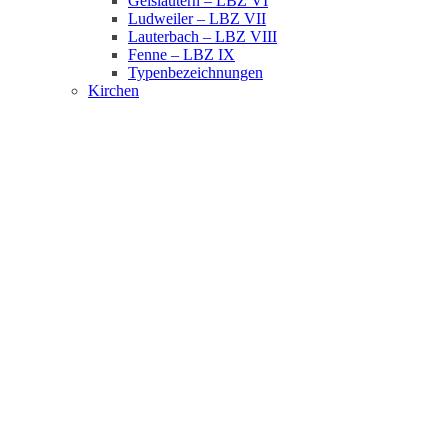
Geislautern – LBZ VI
Ludweiler – LBZ VII
Lauterbach – LBZ VIII
Fenne – LBZ IX
Typenbezeichnungen
Kirchen