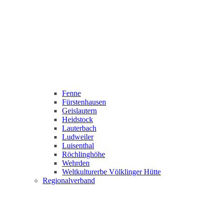
Fenne
Fürstenhausen
Geislautern
Heidstock
Lauterbach
Ludweiler
Luisenthal
Röchlinghöhe
Wehrden
Weltkulturerbe Völklinger Hütte
Regionalverband