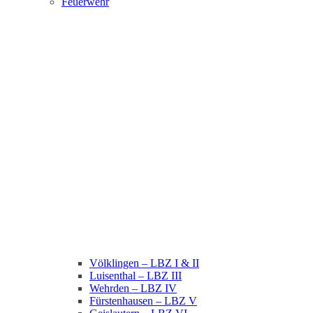
Feuerwehr
Völklingen – LBZ I & II
Luisenthal – LBZ III
Wehrden – LBZ IV
Fürstenhausen – LBZ V