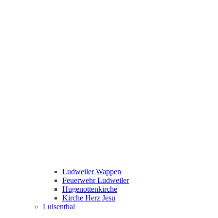
Ludweiler Wappen
Feuerwehr Ludweiler
Hugenottenkirche
Kirche Herz Jesu
Luisenthal