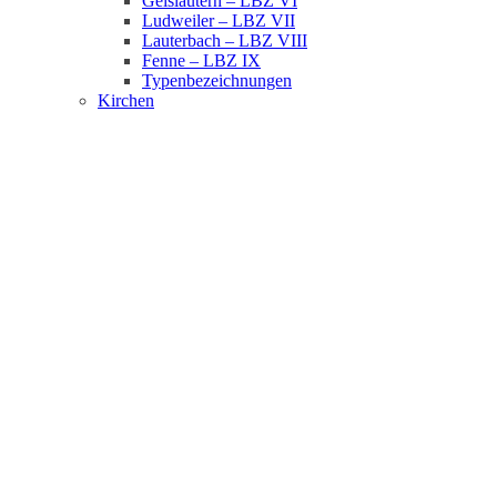
Geislautern – LBZ VI
Ludweiler – LBZ VII
Lauterbach – LBZ VIII
Fenne – LBZ IX
Typenbezeichnungen
Kirchen