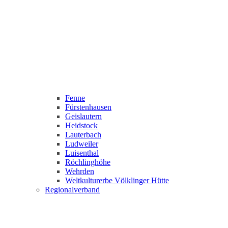
Fenne
Fürstenhausen
Geislautern
Heidstock
Lauterbach
Ludweiler
Luisenthal
Röchlinghöhe
Wehrden
Weltkulturerbe Völklinger Hütte
Regionalverband