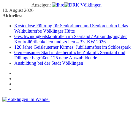
Anzeigen:
Zum
10. August 2026
Inhalt
Aktuelles:
springen
Kostenlose Führung für Seniorinnen und Senioren durch das
Weltkulturerbe Völklinger Hütte
Geschwindigkeitskontrollen im Saarland / Ankündigung der
Kontrollörtlichkeiten und -zeiten – 33. KW 2026
120 Jahre Geislauterner Kirmes: Jubiläumsfest im Schlosspark
Gemeinsamer Start in die berufliche Zukunft: Saarstahl und
Dillinger begrüßen 125 neue Auszubildende
Ausbildung bei der Stadt Völklingen