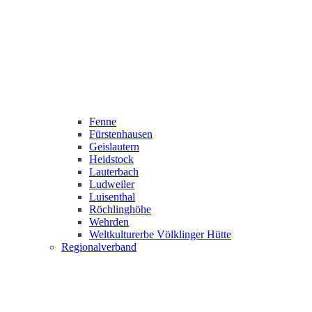
Fenne
Fürstenhausen
Geislautern
Heidstock
Lauterbach
Ludweiler
Luisenthal
Röchlinghöhe
Wehrden
Weltkulturerbe Völklinger Hütte
Regionalverband