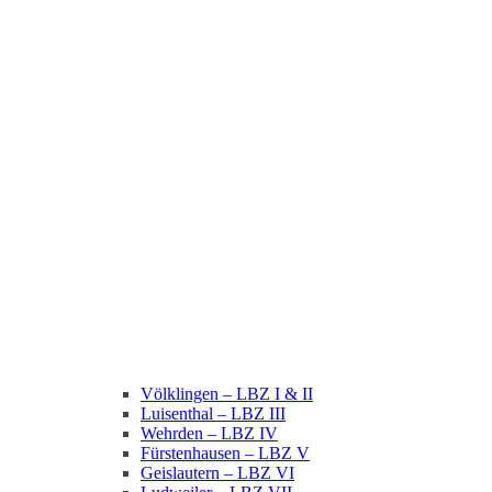
Völklingen – LBZ I & II
Luisenthal – LBZ III
Wehrden – LBZ IV
Fürstenhausen – LBZ V
Geislautern – LBZ VI