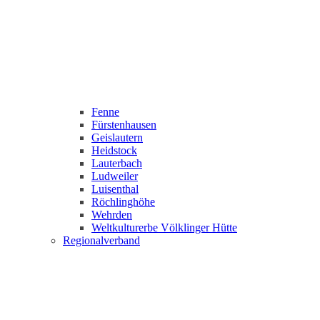
Fenne
Fürstenhausen
Geislautern
Heidstock
Lauterbach
Ludweiler
Luisenthal
Röchlinghöhe
Wehrden
Weltkulturerbe Völklinger Hütte
Regionalverband