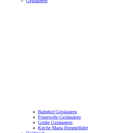
Geislautern
Bahnhof Geislautern
Feuerwehr Geislautern
Grube Geislautern
Kirche Maria Himmelfahrt