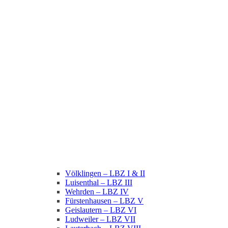
Völklingen – LBZ I & II
Luisenthal – LBZ III
Wehrden – LBZ IV
Fürstenhausen – LBZ V
Geislautern – LBZ VI
Ludweiler – LBZ VII