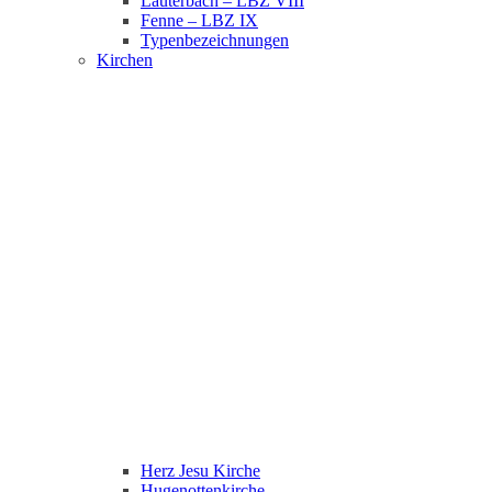
Lauterbach – LBZ VIII
Fenne – LBZ IX
Typenbezeichnungen
Kirchen
Herz Jesu Kirche
Hugenottenkirche