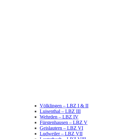
Völklingen – LBZ I & II
Luisenthal – LBZ III
Wehrden – LBZ IV
Fürstenhausen – LBZ V
Geislautern – LBZ VI
Ludweiler – LBZ VII