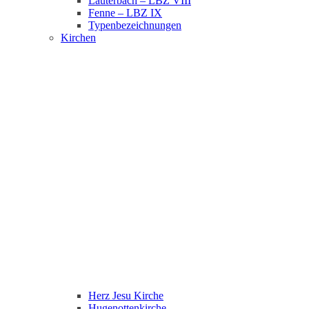
Lauterbach – LBZ VIII
Fenne – LBZ IX
Typenbezeichnungen
Kirchen
Herz Jesu Kirche
Hugenottenkirche