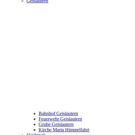
Geislautern
Bahnhof Geislautern
Feuerwehr Geislautern
Grube Geislautern
Kirche Maria Himmelfahrt