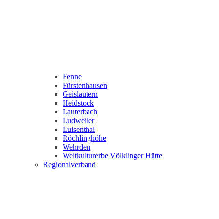
Fenne
Fürstenhausen
Geislautern
Heidstock
Lauterbach
Ludweiler
Luisenthal
Röchlinghöhe
Wehrden
Weltkulturerbe Völklinger Hütte
Regionalverband