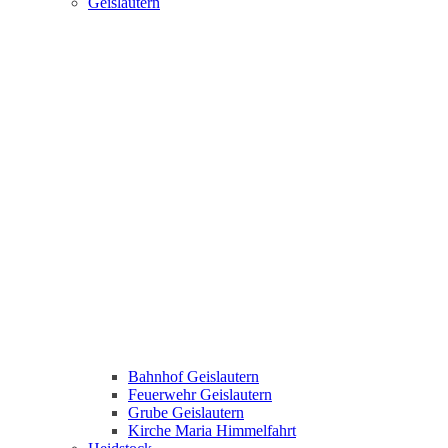
Geislautern
Bahnhof Geislautern
Feuerwehr Geislautern
Grube Geislautern
Kirche Maria Himmelfahrt