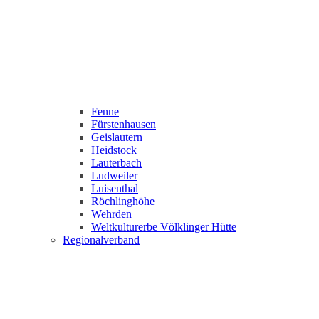
Fenne
Fürstenhausen
Geislautern
Heidstock
Lauterbach
Ludweiler
Luisenthal
Röchlinghöhe
Wehrden
Weltkulturerbe Völklinger Hütte
Regionalverband