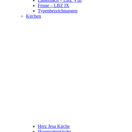
Lauterbach – LBZ VIII
Fenne – LBZ IX
Typenbezeichnungen
Kirchen
Herz Jesu Kirche
Hugenottenkirche