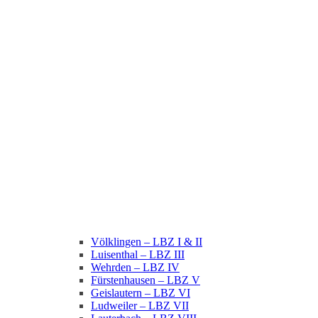
Völklingen – LBZ I & II
Luisenthal – LBZ III
Wehrden – LBZ IV
Fürstenhausen – LBZ V
Geislautern – LBZ VI
Ludweiler – LBZ VII