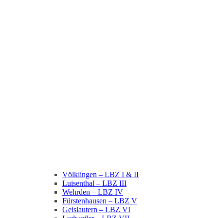
Völklingen – LBZ I & II
Luisenthal – LBZ III
Wehrden – LBZ IV
Fürstenhausen – LBZ V
Geislautern – LBZ VI