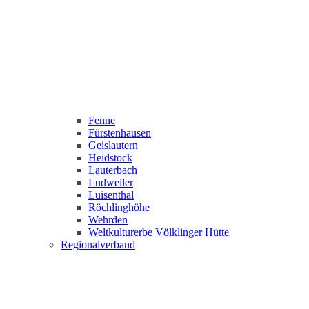
Fenne
Fürstenhausen
Geislautern
Heidstock
Lauterbach
Ludweiler
Luisenthal
Röchlinghöhe
Wehrden
Weltkulturerbe Völklinger Hütte
Regionalverband