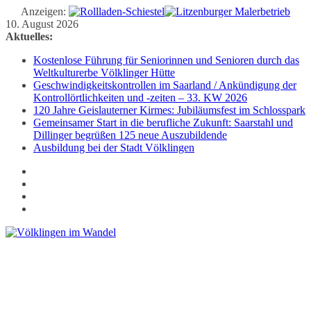
Anzeigen:
Zum
10. August 2026
Inhalt
Aktuelles:
springen
Kostenlose Führung für Seniorinnen und Senioren durch das
Weltkulturerbe Völklinger Hütte
Geschwindigkeitskontrollen im Saarland / Ankündigung der
Kontrollörtlichkeiten und -zeiten – 33. KW 2026
120 Jahre Geislauterner Kirmes: Jubiläumsfest im Schlosspark
Gemeinsamer Start in die berufliche Zukunft: Saarstahl und
Dillinger begrüßen 125 neue Auszubildende
Ausbildung bei der Stadt Völklingen