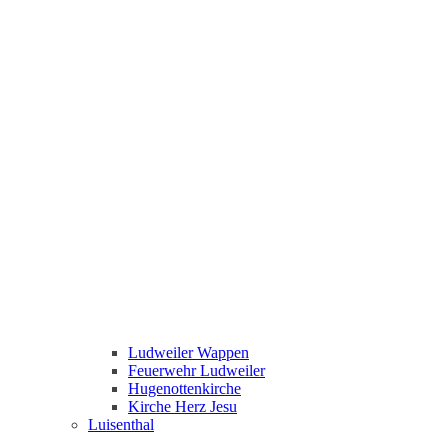
Ludweiler Wappen
Feuerwehr Ludweiler
Hugenottenkirche
Kirche Herz Jesu
Luisenthal