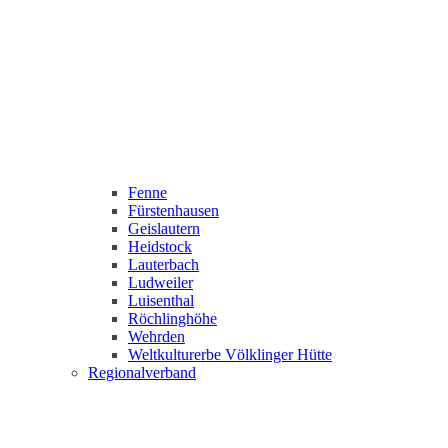
Fenne
Fürstenhausen
Geislautern
Heidstock
Lauterbach
Ludweiler
Luisenthal
Röchlinghöhe
Wehrden
Weltkulturerbe Völklinger Hütte
Regionalverband