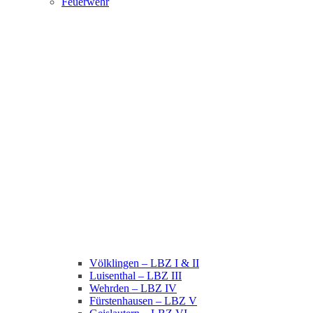
Feuerwehr
Völklingen – LBZ I & II
Luisenthal – LBZ III
Wehrden – LBZ IV
Fürstenhausen – LBZ V