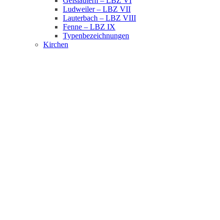
Geislautern – LBZ VI
Ludweiler – LBZ VII
Lauterbach – LBZ VIII
Fenne – LBZ IX
Typenbezeichnungen
Kirchen