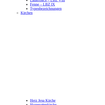
Lauterbach – LBZ VIII
Fenne – LBZ IX
Typenbezeichnungen
Kirchen
Herz Jesu Kirche
Hugenottenkirche