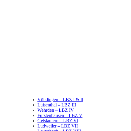
Völklingen – LBZ I & II
Luisenthal – LBZ III
Wehrden – LBZ IV
Fürstenhausen – LBZ V
Geislautern – LBZ VI
Ludweiler – LBZ VII