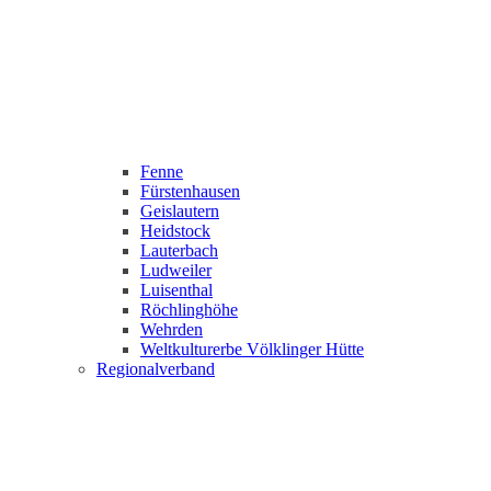
Fenne
Fürstenhausen
Geislautern
Heidstock
Lauterbach
Ludweiler
Luisenthal
Röchlinghöhe
Wehrden
Weltkulturerbe Völklinger Hütte
Regionalverband