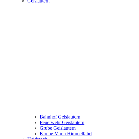
Geislautern
Bahnhof Geislautern
Feuerwehr Geislautern
Grube Geislautern
Kirche Maria Himmelfahrt