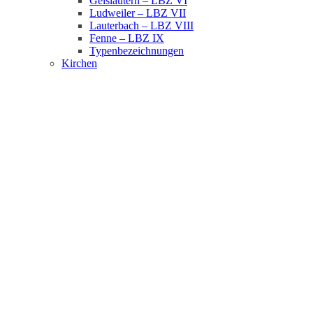
Geislautern – LBZ VI
Ludweiler – LBZ VII
Lauterbach – LBZ VIII
Fenne – LBZ IX
Typenbezeichnungen
Kirchen