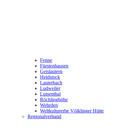
Fenne
Fürstenhausen
Geislautern
Heidstock
Lauterbach
Ludweiler
Luisenthal
Röchlinghöhe
Wehrden
Weltkulturerbe Völklinger Hütte
Regionalverband