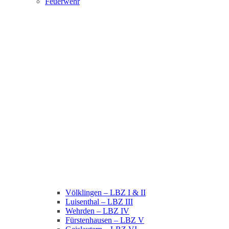
Feuerwehr
Völklingen – LBZ I & II
Luisenthal – LBZ III
Wehrden – LBZ IV
Fürstenhausen – LBZ V