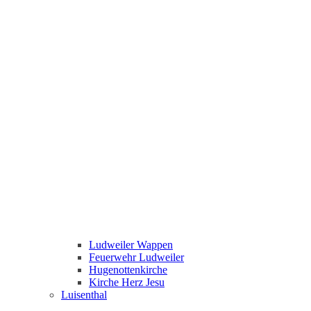
Ludweiler Wappen
Feuerwehr Ludweiler
Hugenottenkirche
Kirche Herz Jesu
Luisenthal