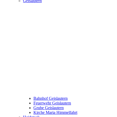
Geislautern
Bahnhof Geislautern
Feuerwehr Geislautern
Grube Geislautern
Kirche Maria Himmelfahrt