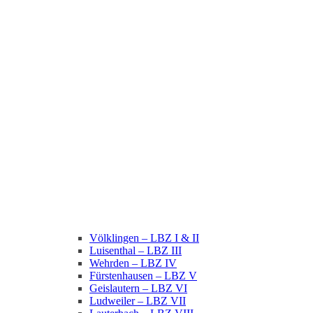
Völklingen – LBZ I & II
Luisenthal – LBZ III
Wehrden – LBZ IV
Fürstenhausen – LBZ V
Geislautern – LBZ VI
Ludweiler – LBZ VII