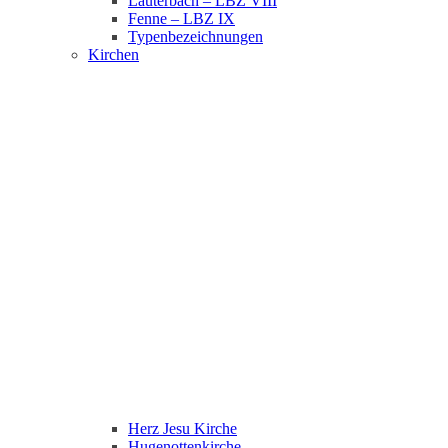
Lauterbach – LBZ VIII
Fenne – LBZ IX
Typenbezeichnungen
Kirchen
Herz Jesu Kirche
Hugenottenkirche