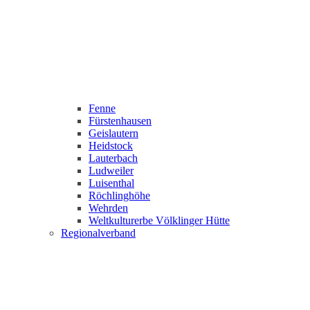
Fenne
Fürstenhausen
Geislautern
Heidstock
Lauterbach
Ludweiler
Luisenthal
Röchlinghöhe
Wehrden
Weltkulturerbe Völklinger Hütte
Regionalverband