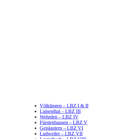
Völklingen – LBZ I & II
Luisenthal – LBZ III
Wehrden – LBZ IV
Fürstenhausen – LBZ V
Geislautern – LBZ VI
Ludweiler – LBZ VII