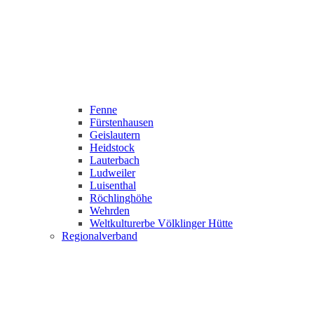
Fenne
Fürstenhausen
Geislautern
Heidstock
Lauterbach
Ludweiler
Luisenthal
Röchlinghöhe
Wehrden
Weltkulturerbe Völklinger Hütte
Regionalverband