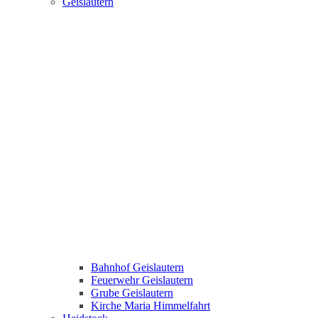
Geislautern
Bahnhof Geislautern
Feuerwehr Geislautern
Grube Geislautern
Kirche Maria Himmelfahrt