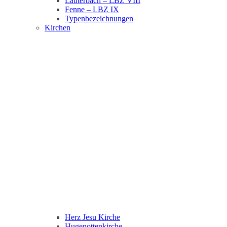
Lauterbach – LBZ VIII
Fenne – LBZ IX
Typenbezeichnungen
Kirchen
Herz Jesu Kirche
Hugenottenkirche