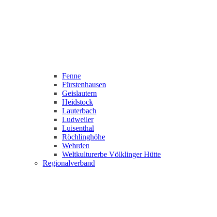
Fenne
Fürstenhausen
Geislautern
Heidstock
Lauterbach
Ludweiler
Luisenthal
Röchlinghöhe
Wehrden
Weltkulturerbe Völklinger Hütte
Regionalverband