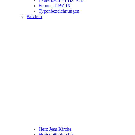
Lauterbach – LBZ VIII
Fenne – LBZ IX
Typenbezeichnungen
Kirchen
Herz Jesu Kirche
Hugenottenkirche