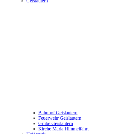
Geislautern
Bahnhof Geislautern
Feuerwehr Geislautern
Grube Geislautern
Kirche Maria Himmelfahrt