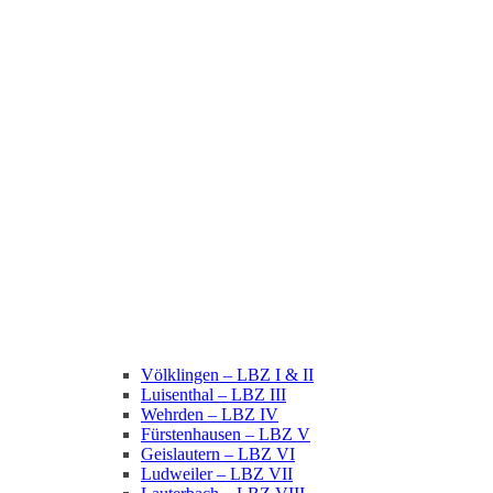
Völklingen – LBZ I & II
Luisenthal – LBZ III
Wehrden – LBZ IV
Fürstenhausen – LBZ V
Geislautern – LBZ VI
Ludweiler – LBZ VII