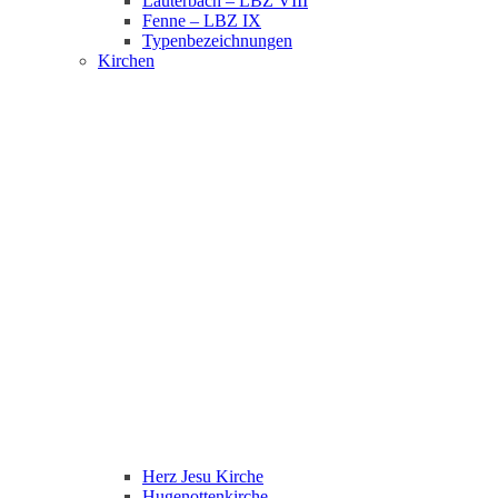
Lauterbach – LBZ VIII
Fenne – LBZ IX
Typenbezeichnungen
Kirchen
Herz Jesu Kirche
Hugenottenkirche