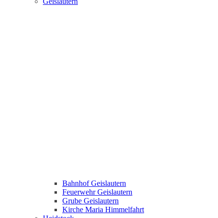
Geislautern
Bahnhof Geislautern
Feuerwehr Geislautern
Grube Geislautern
Kirche Maria Himmelfahrt