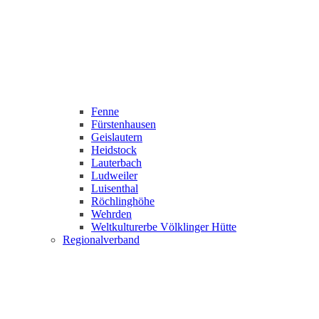
Fenne
Fürstenhausen
Geislautern
Heidstock
Lauterbach
Ludweiler
Luisenthal
Röchlinghöhe
Wehrden
Weltkulturerbe Völklinger Hütte
Regionalverband