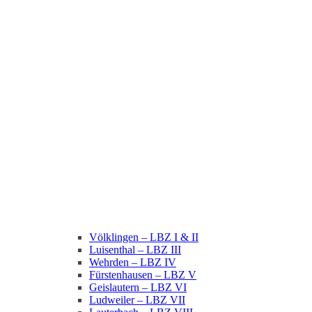
Völklingen – LBZ I & II
Luisenthal – LBZ III
Wehrden – LBZ IV
Fürstenhausen – LBZ V
Geislautern – LBZ VI
Ludweiler – LBZ VII