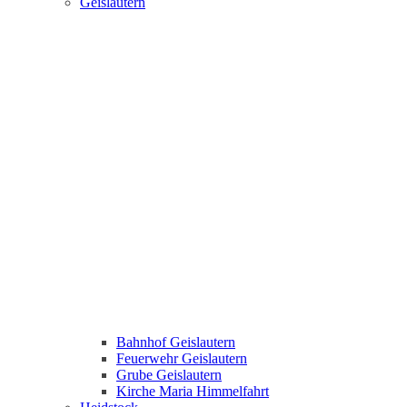
Geislautern
Bahnhof Geislautern
Feuerwehr Geislautern
Grube Geislautern
Kirche Maria Himmelfahrt