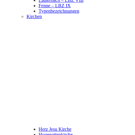
Lauterbach – LBZ VIII
Fenne – LBZ IX
Typenbezeichnungen
Kirchen
Herz Jesu Kirche
Hugenottenkirche