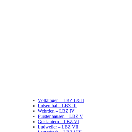
Völklingen – LBZ I & II
Luisenthal – LBZ III
Wehrden – LBZ IV
Fürstenhausen – LBZ V
Geislautern – LBZ VI
Ludweiler – LBZ VII