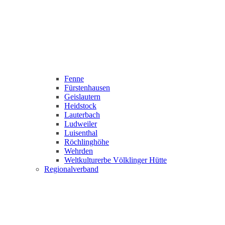
Fenne
Fürstenhausen
Geislautern
Heidstock
Lauterbach
Ludweiler
Luisenthal
Röchlinghöhe
Wehrden
Weltkulturerbe Völklinger Hütte
Regionalverband