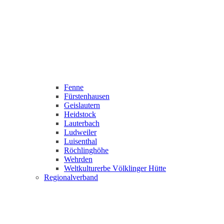
Fenne
Fürstenhausen
Geislautern
Heidstock
Lauterbach
Ludweiler
Luisenthal
Röchlinghöhe
Wehrden
Weltkulturerbe Völklinger Hütte
Regionalverband