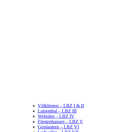
Völklingen – LBZ I & II
Luisenthal – LBZ III
Wehrden – LBZ IV
Fürstenhausen – LBZ V
Geislautern – LBZ VI