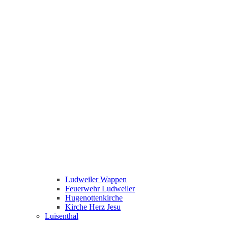
Ludweiler Wappen
Feuerwehr Ludweiler
Hugenottenkirche
Kirche Herz Jesu
Luisenthal