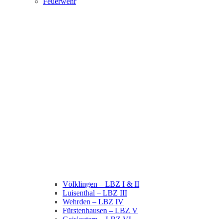
Feuerwehr
Völklingen – LBZ I & II
Luisenthal – LBZ III
Wehrden – LBZ IV
Fürstenhausen – LBZ V