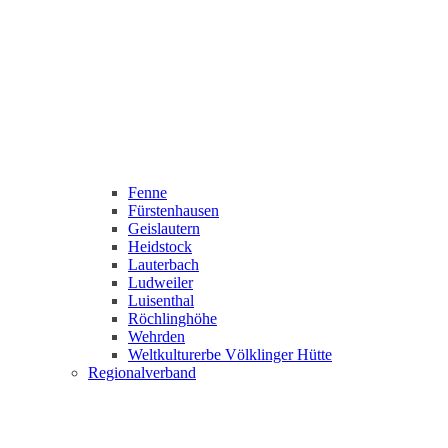
Fenne
Fürstenhausen
Geislautern
Heidstock
Lauterbach
Ludweiler
Luisenthal
Röchlinghöhe
Wehrden
Weltkulturerbe Völklinger Hütte
Regionalverband