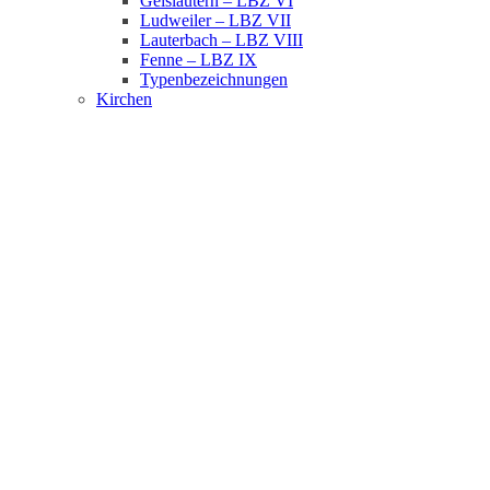
Geislautern – LBZ VI
Ludweiler – LBZ VII
Lauterbach – LBZ VIII
Fenne – LBZ IX
Typenbezeichnungen
Kirchen