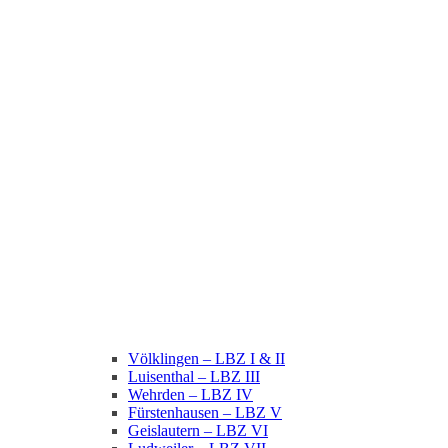
Völklingen – LBZ I & II
Luisenthal – LBZ III
Wehrden – LBZ IV
Fürstenhausen – LBZ V
Geislautern – LBZ VI