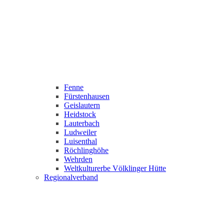
Fenne
Fürstenhausen
Geislautern
Heidstock
Lauterbach
Ludweiler
Luisenthal
Röchlinghöhe
Wehrden
Weltkulturerbe Völklinger Hütte
Regionalverband