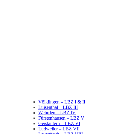
Völklingen – LBZ I & II
Luisenthal – LBZ III
Wehrden – LBZ IV
Fürstenhausen – LBZ V
Geislautern – LBZ VI
Ludweiler – LBZ VII