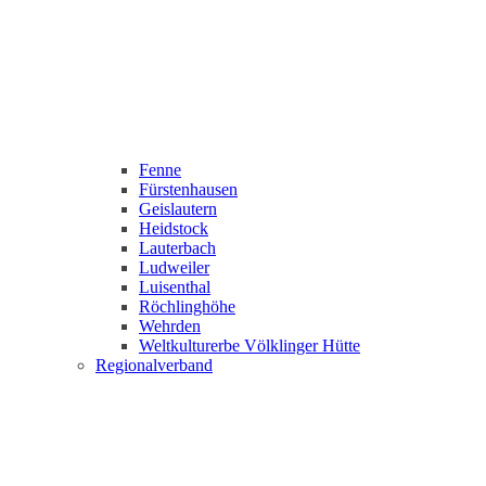
Fenne
Fürstenhausen
Geislautern
Heidstock
Lauterbach
Ludweiler
Luisenthal
Röchlinghöhe
Wehrden
Weltkulturerbe Völklinger Hütte
Regionalverband