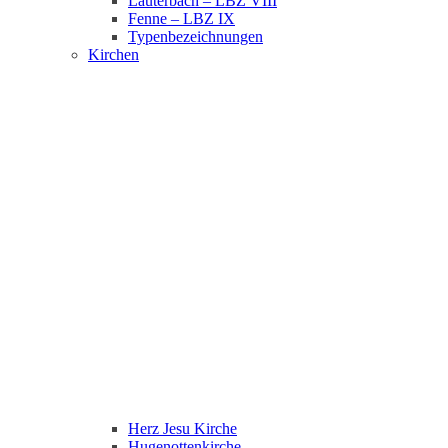
Lauterbach – LBZ VIII
Fenne – LBZ IX
Typenbezeichnungen
Kirchen
Herz Jesu Kirche
Hugenottenkirche