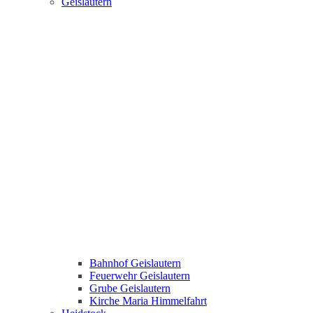
Geislautern
Bahnhof Geislautern
Feuerwehr Geislautern
Grube Geislautern
Kirche Maria Himmelfahrt