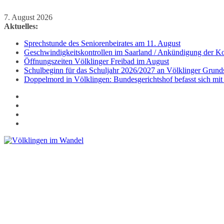
Zum
7. August 2026
Inhalt
Aktuelles:
springen
Sprechstunde des Seniorenbeirates am 11. August
Geschwindigkeitskontrollen im Saarland / Ankündigung der Kon
Öffnungszeiten Völklinger Freibad im August
Schulbeginn für das Schuljahr 2026/2027 an Völklinger Grund
Doppelmord in Völklingen: Bundesgerichtshof befasst sich mit