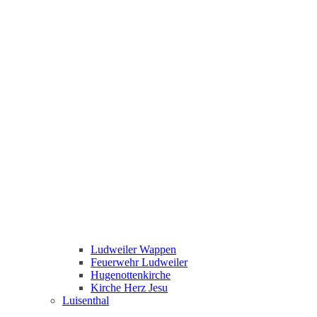
Ludweiler Wappen
Feuerwehr Ludweiler
Hugenottenkirche
Kirche Herz Jesu
Luisenthal