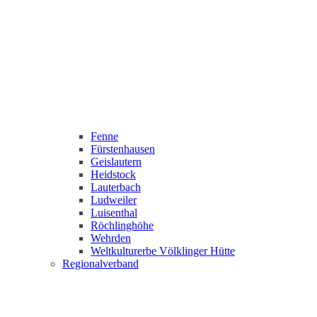
Fenne
Fürstenhausen
Geislautern
Heidstock
Lauterbach
Ludweiler
Luisenthal
Röchlinghöhe
Wehrden
Weltkulturerbe Völklinger Hütte
Regionalverband