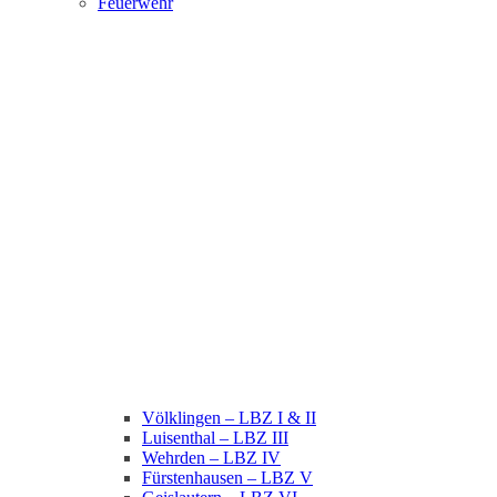
Feuerwehr
Völklingen – LBZ I & II
Luisenthal – LBZ III
Wehrden – LBZ IV
Fürstenhausen – LBZ V