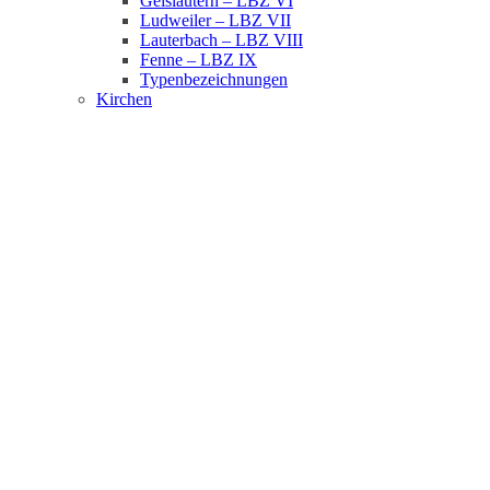
Geislautern – LBZ VI
Ludweiler – LBZ VII
Lauterbach – LBZ VIII
Fenne – LBZ IX
Typenbezeichnungen
Kirchen