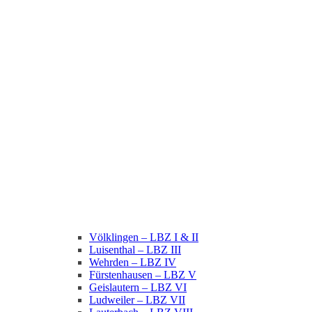
Völklingen – LBZ I & II
Luisenthal – LBZ III
Wehrden – LBZ IV
Fürstenhausen – LBZ V
Geislautern – LBZ VI
Ludweiler – LBZ VII