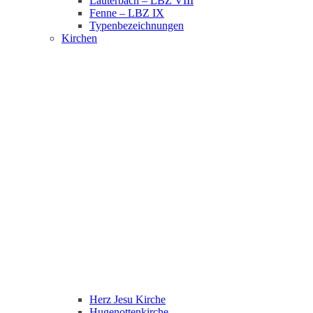
Lauterbach – LBZ VIII
Fenne – LBZ IX
Typenbezeichnungen
Kirchen
Herz Jesu Kirche
Hugenottenkirche