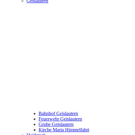
Geislautern
Bahnhof Geislautern
Feuerwehr Geislautern
Grube Geislautern
Kirche Maria Himmelfahrt