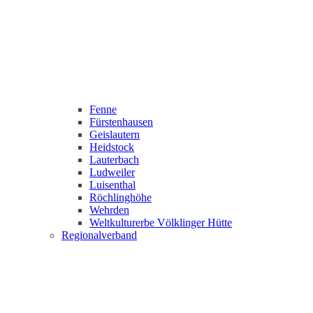
Fenne
Fürstenhausen
Geislautern
Heidstock
Lauterbach
Ludweiler
Luisenthal
Röchlinghöhe
Wehrden
Weltkulturerbe Völklinger Hütte
Regionalverband