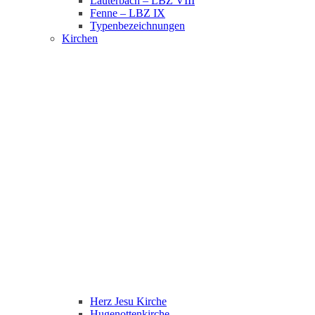
Lauterbach – LBZ VIII
Fenne – LBZ IX
Typenbezeichnungen
Kirchen
Herz Jesu Kirche
Hugenottenkirche