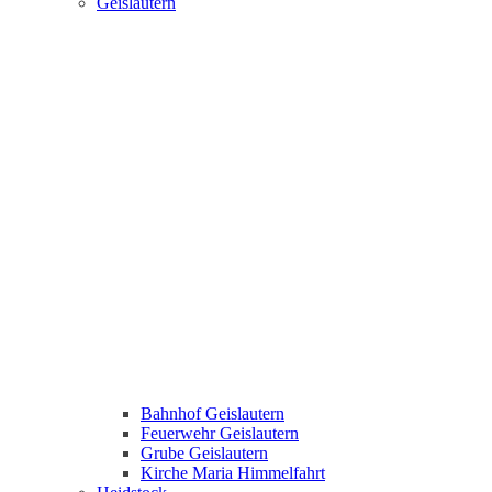
Geislautern
Bahnhof Geislautern
Feuerwehr Geislautern
Grube Geislautern
Kirche Maria Himmelfahrt