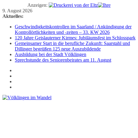
Anzeigen:
Zum
9. August 2026
Inhalt
Aktuelles:
springen
Geschwindigkeitskontrollen im Saarland / Ankündigung der
Kontrollörtlichkeiten und -zeiten – 33. KW 2026
120 Jahre Geislauterner Kirmes: Jubiläumsfest im Schlosspark
Gemeinsamer Start in die berufliche Zukunft: Saarstahl und
Dillinger begrüßen 125 neue Auszubildende
Ausbildung bei der Stadt Völklingen
Sprechstunde des Seniorenbeirates am 11. August