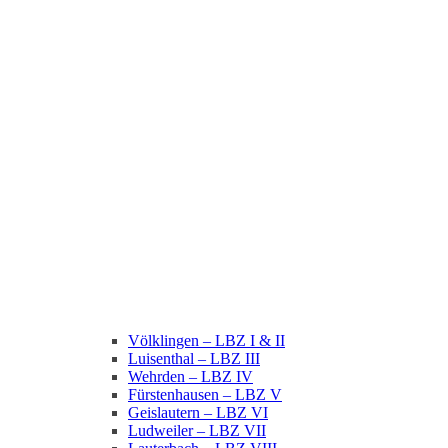
Völklingen – LBZ I & II
Luisenthal – LBZ III
Wehrden – LBZ IV
Fürstenhausen – LBZ V
Geislautern – LBZ VI
Ludweiler – LBZ VII