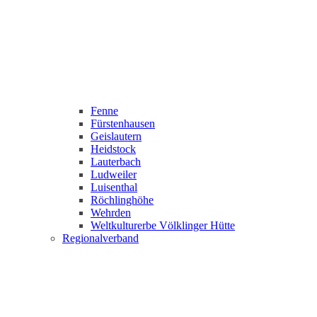
Fenne
Fürstenhausen
Geislautern
Heidstock
Lauterbach
Ludweiler
Luisenthal
Röchlinghöhe
Wehrden
Weltkulturerbe Völklinger Hütte
Regionalverband