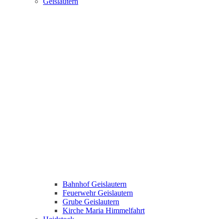
Geislautern
Bahnhof Geislautern
Feuerwehr Geislautern
Grube Geislautern
Kirche Maria Himmelfahrt