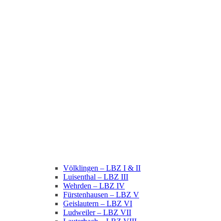
Völklingen – LBZ I & II
Luisenthal – LBZ III
Wehrden – LBZ IV
Fürstenhausen – LBZ V
Geislautern – LBZ VI
Ludweiler – LBZ VII