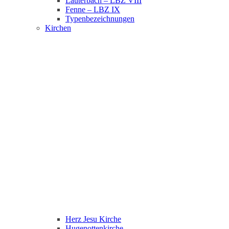
Lauterbach – LBZ VIII
Fenne – LBZ IX
Typenbezeichnungen
Kirchen
Herz Jesu Kirche
Hugenottenkirche