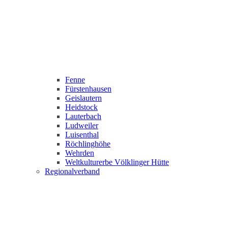
Fenne
Fürstenhausen
Geislautern
Heidstock
Lauterbach
Ludweiler
Luisenthal
Röchlinghöhe
Wehrden
Weltkulturerbe Völklinger Hütte
Regionalverband