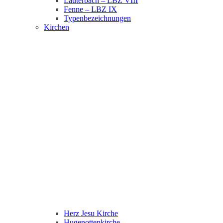
Lauterbach – LBZ VIII
Fenne – LBZ IX
Typenbezeichnungen
Kirchen
Herz Jesu Kirche
Hugenottenkirche