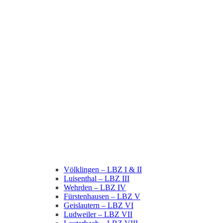
Völklingen – LBZ I & II
Luisenthal – LBZ III
Wehrden – LBZ IV
Fürstenhausen – LBZ V
Geislautern – LBZ VI
Ludweiler – LBZ VII