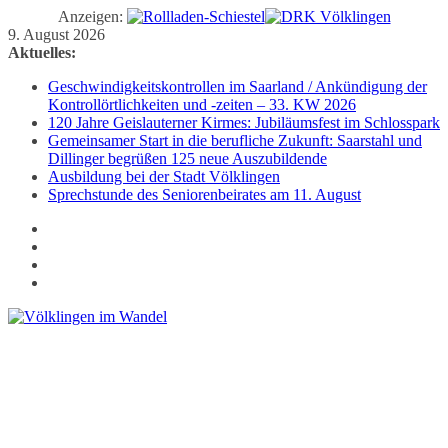
Anzeigen:
Zum
9. August 2026
Inhalt
Aktuelles:
springen
Geschwindigkeitskontrollen im Saarland / Ankündigung der
Kontrollörtlichkeiten und -zeiten – 33. KW 2026
120 Jahre Geislauterner Kirmes: Jubiläumsfest im Schlosspark
Gemeinsamer Start in die berufliche Zukunft: Saarstahl und
Dillinger begrüßen 125 neue Auszubildende
Ausbildung bei der Stadt Völklingen
Sprechstunde des Seniorenbeirates am 11. August