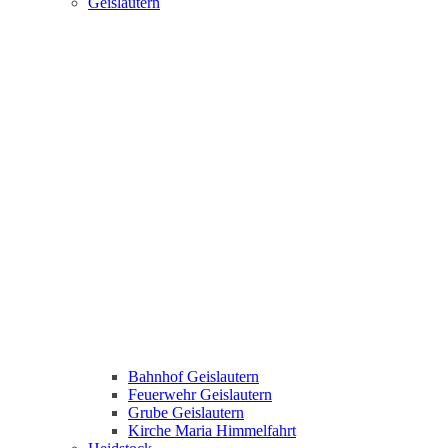
Geislautern
Bahnhof Geislautern
Feuerwehr Geislautern
Grube Geislautern
Kirche Maria Himmelfahrt