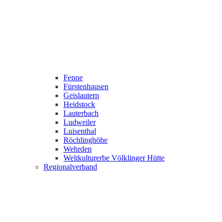
Fenne
Fürstenhausen
Geislautern
Heidstock
Lauterbach
Ludweiler
Luisenthal
Röchlinghöhe
Wehrden
Weltkulturerbe Völklinger Hütte
Regionalverband