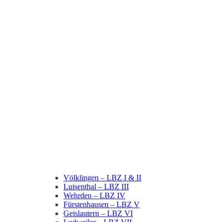
Völklingen – LBZ I & II
Luisenthal – LBZ III
Wehrden – LBZ IV
Fürstenhausen – LBZ V
Geislautern – LBZ VI