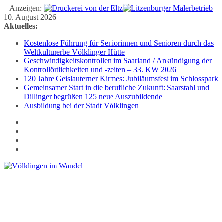
Anzeigen:
Zum
10. August 2026
Inhalt
Aktuelles:
springen
Kostenlose Führung für Seniorinnen und Senioren durch das
Weltkulturerbe Völklinger Hütte
Geschwindigkeitskontrollen im Saarland / Ankündigung der
Kontrollörtlichkeiten und -zeiten – 33. KW 2026
120 Jahre Geislauterner Kirmes: Jubiläumsfest im Schlosspark
Gemeinsamer Start in die berufliche Zukunft: Saarstahl und
Dillinger begrüßen 125 neue Auszubildende
Ausbildung bei der Stadt Völklingen