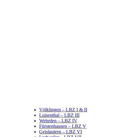
Völklingen – LBZ I & II
Luisenthal – LBZ III
Wehrden – LBZ IV
Fürstenhausen – LBZ V
Geislautern – LBZ VI