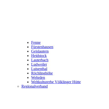
Fenne
Fürstenhausen
Geislautern
Heidstock
Lauterbach
Ludweiler
Luisenthal
Röchlinghöhe
Wehrden
Weltkulturerbe Völklinger Hütte
Regionalverband