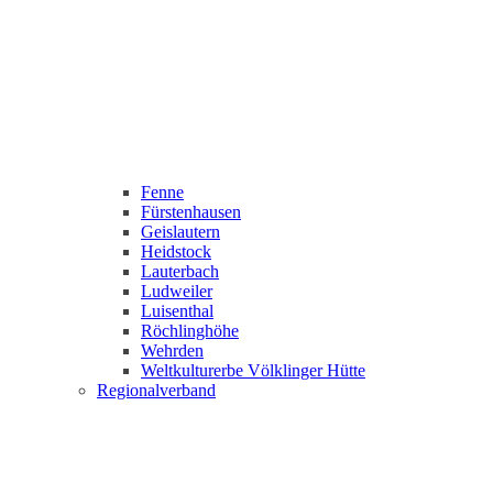
Fenne
Fürstenhausen
Geislautern
Heidstock
Lauterbach
Ludweiler
Luisenthal
Röchlinghöhe
Wehrden
Weltkulturerbe Völklinger Hütte
Regionalverband