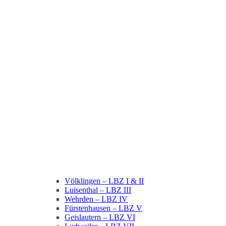
Völklingen – LBZ I & II
Luisenthal – LBZ III
Wehrden – LBZ IV
Fürstenhausen – LBZ V
Geislautern – LBZ VI