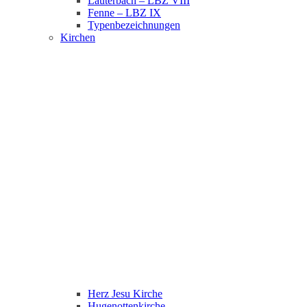
Lauterbach – LBZ VIII
Fenne – LBZ IX
Typenbezeichnungen
Kirchen
Herz Jesu Kirche
Hugenottenkirche