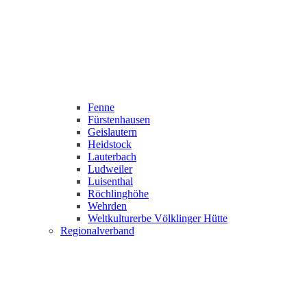
Fenne
Fürstenhausen
Geislautern
Heidstock
Lauterbach
Ludweiler
Luisenthal
Röchlinghöhe
Wehrden
Weltkulturerbe Völklinger Hütte
Regionalverband