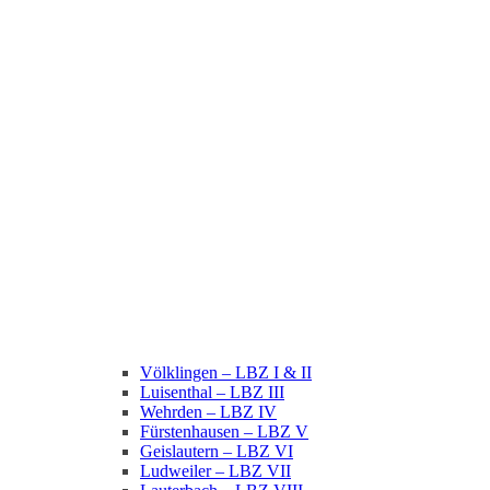
Völklingen – LBZ I & II
Luisenthal – LBZ III
Wehrden – LBZ IV
Fürstenhausen – LBZ V
Geislautern – LBZ VI
Ludweiler – LBZ VII