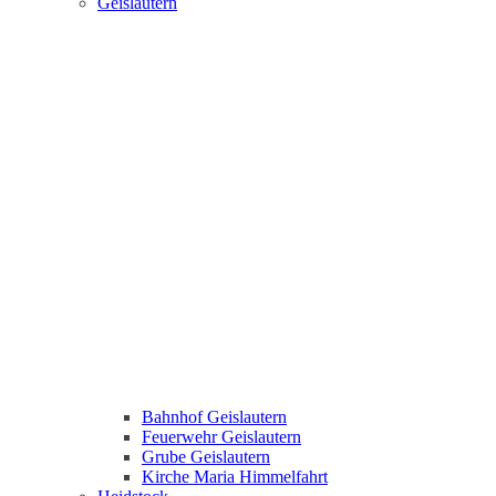
Geislautern
Bahnhof Geislautern
Feuerwehr Geislautern
Grube Geislautern
Kirche Maria Himmelfahrt