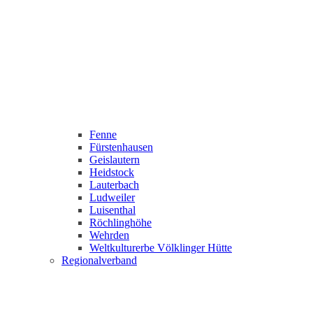
Fenne
Fürstenhausen
Geislautern
Heidstock
Lauterbach
Ludweiler
Luisenthal
Röchlinghöhe
Wehrden
Weltkulturerbe Völklinger Hütte
Regionalverband