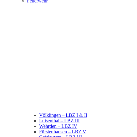
Feuerwehr
Völklingen – LBZ I & II
Luisenthal – LBZ III
Wehrden – LBZ IV
Fürstenhausen – LBZ V