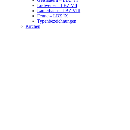
Geislautern – LBZ VI
Ludweiler – LBZ VII
Lauterbach – LBZ VIII
Fenne – LBZ IX
Typenbezeichnungen
Kirchen