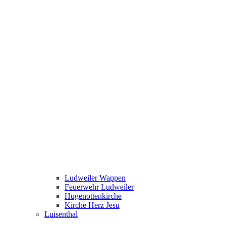
Ludweiler Wappen
Feuerwehr Ludweiler
Hugenottenkirche
Kirche Herz Jesu
Luisenthal