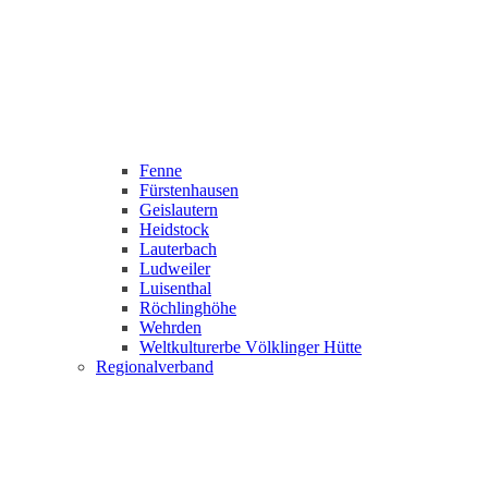
Fenne
Fürstenhausen
Geislautern
Heidstock
Lauterbach
Ludweiler
Luisenthal
Röchlinghöhe
Wehrden
Weltkulturerbe Völklinger Hütte
Regionalverband