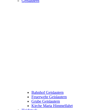
Geislautern
Bahnhof Geislautern
Feuerwehr Geislautern
Grube Geislautern
Kirche Maria Himmelfahrt