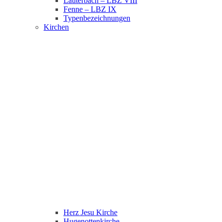
Lauterbach – LBZ VIII
Fenne – LBZ IX
Typenbezeichnungen
Kirchen
Herz Jesu Kirche
Hugenottenkirche