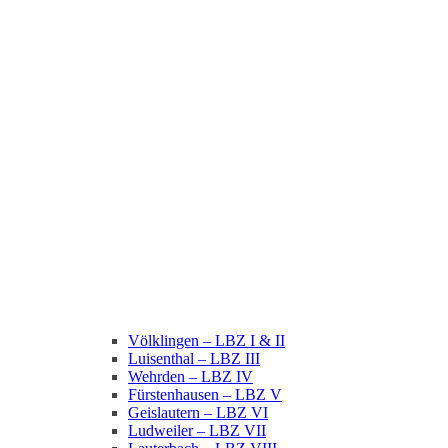
Völklingen – LBZ I & II
Luisenthal – LBZ III
Wehrden – LBZ IV
Fürstenhausen – LBZ V
Geislautern – LBZ VI
Ludweiler – LBZ VII