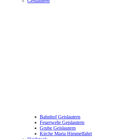
Geislautern
Bahnhof Geislautern
Feuerwehr Geislautern
Grube Geislautern
Kirche Maria Himmelfahrt