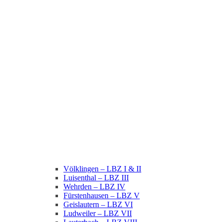
Völklingen – LBZ I & II
Luisenthal – LBZ III
Wehrden – LBZ IV
Fürstenhausen – LBZ V
Geislautern – LBZ VI
Ludweiler – LBZ VII