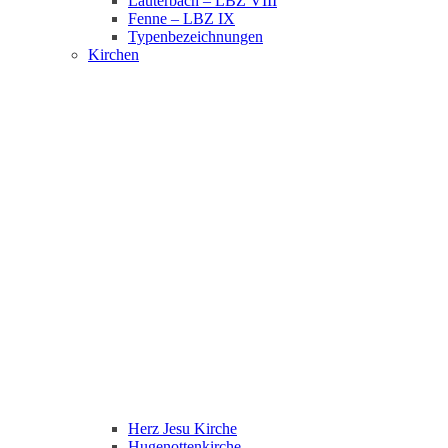
Lauterbach – LBZ VIII
Fenne – LBZ IX
Typenbezeichnungen
Kirchen
Herz Jesu Kirche
Hugenottenkirche