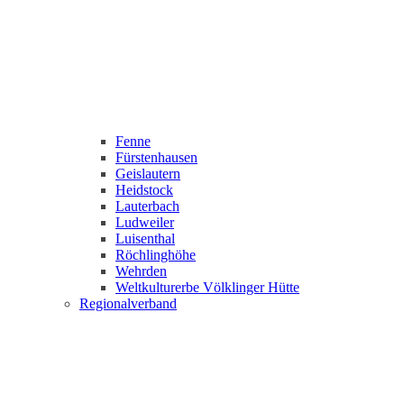
Fenne
Fürstenhausen
Geislautern
Heidstock
Lauterbach
Ludweiler
Luisenthal
Röchlinghöhe
Wehrden
Weltkulturerbe Völklinger Hütte
Regionalverband