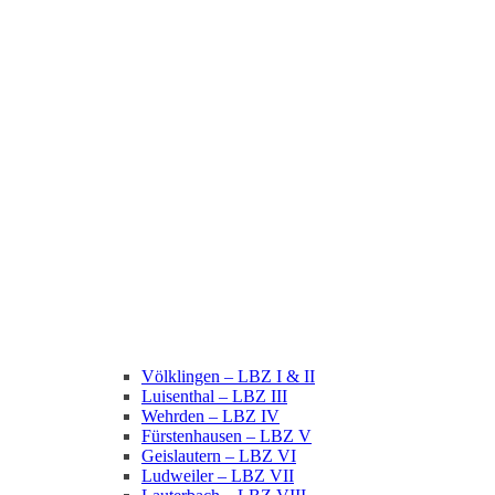
Völklingen – LBZ I & II
Luisenthal – LBZ III
Wehrden – LBZ IV
Fürstenhausen – LBZ V
Geislautern – LBZ VI
Ludweiler – LBZ VII