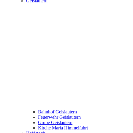
Geislautern
Bahnhof Geislautern
Feuerwehr Geislautern
Grube Geislautern
Kirche Maria Himmelfahrt