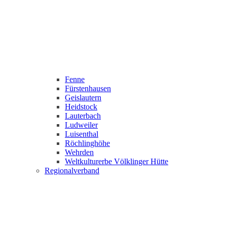
Fenne
Fürstenhausen
Geislautern
Heidstock
Lauterbach
Ludweiler
Luisenthal
Röchlinghöhe
Wehrden
Weltkulturerbe Völklinger Hütte
Regionalverband