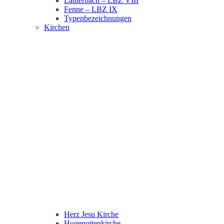
Lauterbach – LBZ VIII
Fenne – LBZ IX
Typenbezeichnungen
Kirchen
Herz Jesu Kirche
Hugenottenkirche