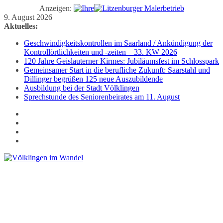
Anzeigen:
Zum
9. August 2026
Inhalt
Aktuelles:
springen
Geschwindigkeitskontrollen im Saarland / Ankündigung der
Kontrollörtlichkeiten und -zeiten – 33. KW 2026
120 Jahre Geislauterner Kirmes: Jubiläumsfest im Schlosspark
Gemeinsamer Start in die berufliche Zukunft: Saarstahl und
Dillinger begrüßen 125 neue Auszubildende
Ausbildung bei der Stadt Völklingen
Sprechstunde des Seniorenbeirates am 11. August