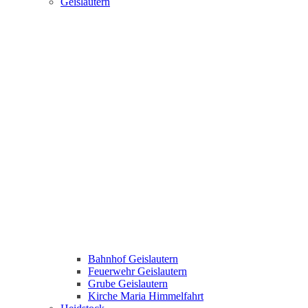
Geislautern
Bahnhof Geislautern
Feuerwehr Geislautern
Grube Geislautern
Kirche Maria Himmelfahrt