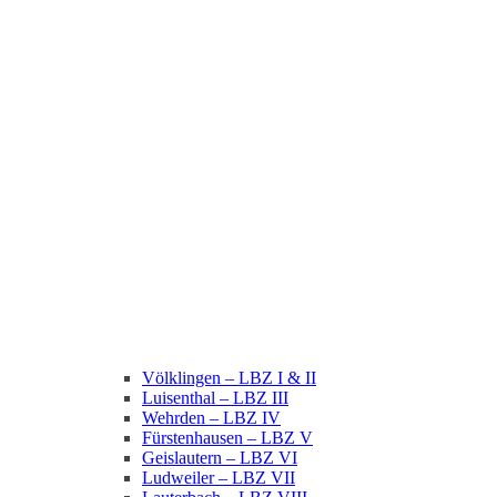
Völklingen – LBZ I & II
Luisenthal – LBZ III
Wehrden – LBZ IV
Fürstenhausen – LBZ V
Geislautern – LBZ VI
Ludweiler – LBZ VII