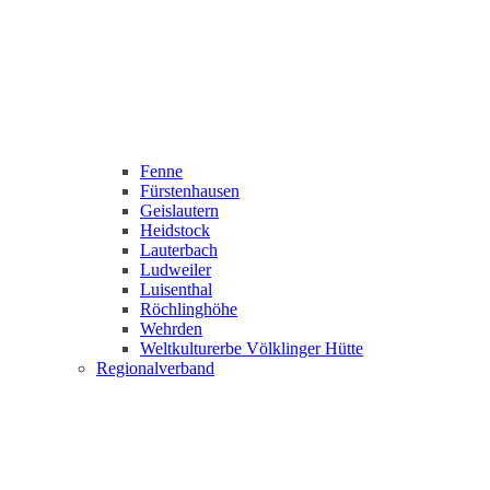
Fenne
Fürstenhausen
Geislautern
Heidstock
Lauterbach
Ludweiler
Luisenthal
Röchlinghöhe
Wehrden
Weltkulturerbe Völklinger Hütte
Regionalverband