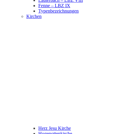
Lauterbach – LBZ VIII
Fenne – LBZ IX
Typenbezeichnungen
Kirchen
Herz Jesu Kirche
Hugenottenkirche