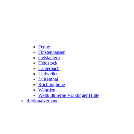
Fenne
Fürstenhausen
Geislautern
Heidstock
Lauterbach
Ludweiler
Luisenthal
Röchlinghöhe
Wehrden
Weltkulturerbe Völklinger Hütte
Regionalverband