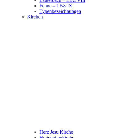
Lauterbach – LBZ VIII
Fenne – LBZ IX
Typenbezeichnungen
Kirchen
Herz Jesu Kirche
Hugenottenkirche