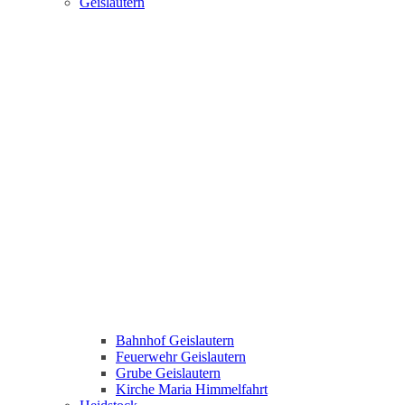
Geislautern
Bahnhof Geislautern
Feuerwehr Geislautern
Grube Geislautern
Kirche Maria Himmelfahrt