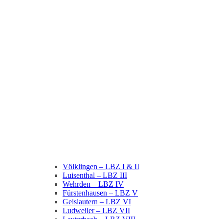
Völklingen – LBZ I & II
Luisenthal – LBZ III
Wehrden – LBZ IV
Fürstenhausen – LBZ V
Geislautern – LBZ VI
Ludweiler – LBZ VII