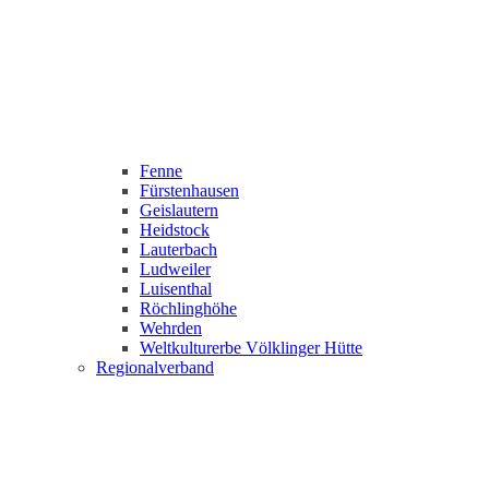
Fenne
Fürstenhausen
Geislautern
Heidstock
Lauterbach
Ludweiler
Luisenthal
Röchlinghöhe
Wehrden
Weltkulturerbe Völklinger Hütte
Regionalverband