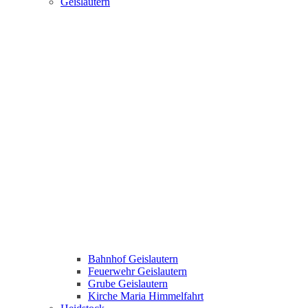
Geislautern
Bahnhof Geislautern
Feuerwehr Geislautern
Grube Geislautern
Kirche Maria Himmelfahrt