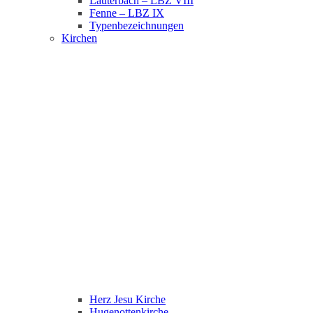
Lauterbach – LBZ VIII
Fenne – LBZ IX
Typenbezeichnungen
Kirchen
Herz Jesu Kirche
Hugenottenkirche