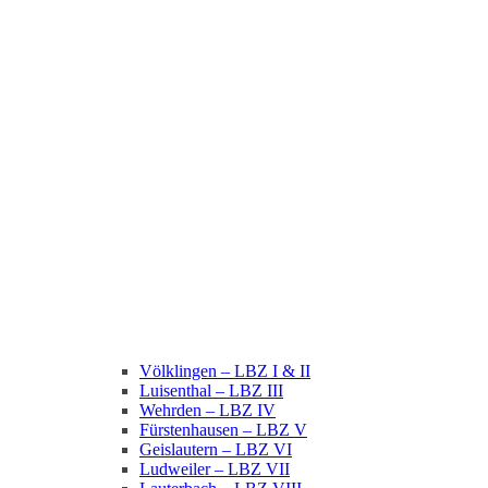
Völklingen – LBZ I & II
Luisenthal – LBZ III
Wehrden – LBZ IV
Fürstenhausen – LBZ V
Geislautern – LBZ VI
Ludweiler – LBZ VII