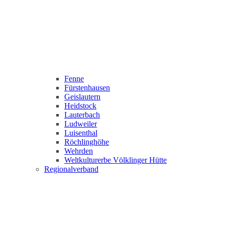
Fenne
Fürstenhausen
Geislautern
Heidstock
Lauterbach
Ludweiler
Luisenthal
Röchlinghöhe
Wehrden
Weltkulturerbe Völklinger Hütte
Regionalverband