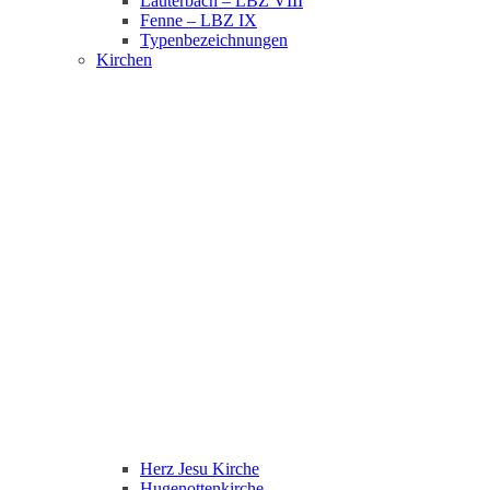
Lauterbach – LBZ VIII
Fenne – LBZ IX
Typenbezeichnungen
Kirchen
Herz Jesu Kirche
Hugenottenkirche