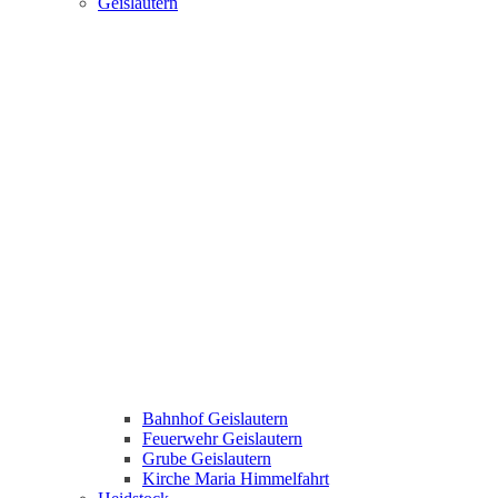
Geislautern
Bahnhof Geislautern
Feuerwehr Geislautern
Grube Geislautern
Kirche Maria Himmelfahrt