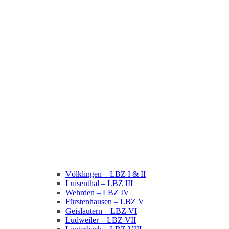
Völklingen – LBZ I & II
Luisenthal – LBZ III
Wehrden – LBZ IV
Fürstenhausen – LBZ V
Geislautern – LBZ VI
Ludweiler – LBZ VII