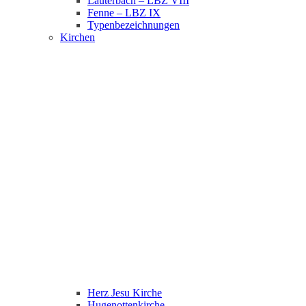
Lauterbach – LBZ VIII
Fenne – LBZ IX
Typenbezeichnungen
Kirchen
Herz Jesu Kirche
Hugenottenkirche