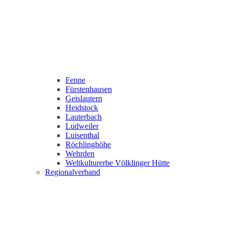
Fenne
Fürstenhausen
Geislautern
Heidstock
Lauterbach
Ludweiler
Luisenthal
Röchlinghöhe
Wehrden
Weltkulturerbe Völklinger Hütte
Regionalverband