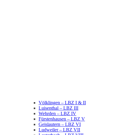
Völklingen – LBZ I & II
Luisenthal – LBZ III
Wehrden – LBZ IV
Fürstenhausen – LBZ V
Geislautern – LBZ VI
Ludweiler – LBZ VII