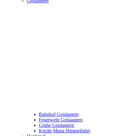
Geislautern
Bahnhof Geislautern
Feuerwehr Geislautern
Grube Geislautern
Kirche Maria Himmelfahrt