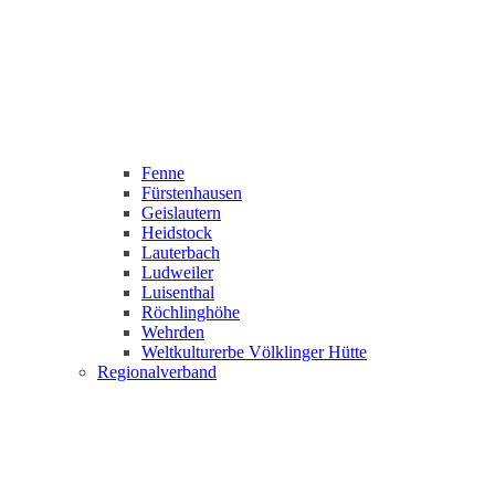
Fenne
Fürstenhausen
Geislautern
Heidstock
Lauterbach
Ludweiler
Luisenthal
Röchlinghöhe
Wehrden
Weltkulturerbe Völklinger Hütte
Regionalverband