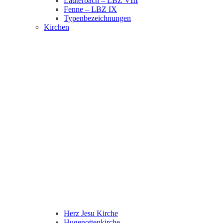
Lauterbach – LBZ VIII
Fenne – LBZ IX
Typenbezeichnungen
Kirchen
Herz Jesu Kirche
Hugenottenkirche