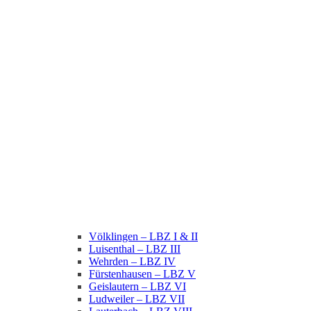
Völklingen – LBZ I & II
Luisenthal – LBZ III
Wehrden – LBZ IV
Fürstenhausen – LBZ V
Geislautern – LBZ VI
Ludweiler – LBZ VII