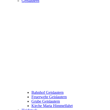
Geislautern
Bahnhof Geislautern
Feuerwehr Geislautern
Grube Geislautern
Kirche Maria Himmelfahrt