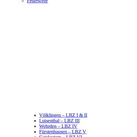
Feuerwehr
Völklingen – LBZ I & II
Luisenthal – LBZ III
Wehrden – LBZ IV
Fürstenhausen – LBZ V