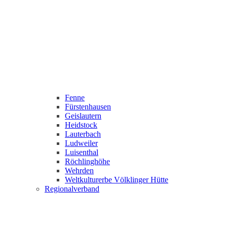
Fenne
Fürstenhausen
Geislautern
Heidstock
Lauterbach
Ludweiler
Luisenthal
Röchlinghöhe
Wehrden
Weltkulturerbe Völklinger Hütte
Regionalverband