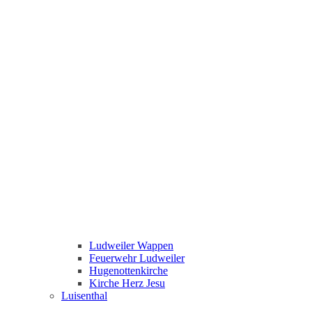
Ludweiler Wappen
Feuerwehr Ludweiler
Hugenottenkirche
Kirche Herz Jesu
Luisenthal