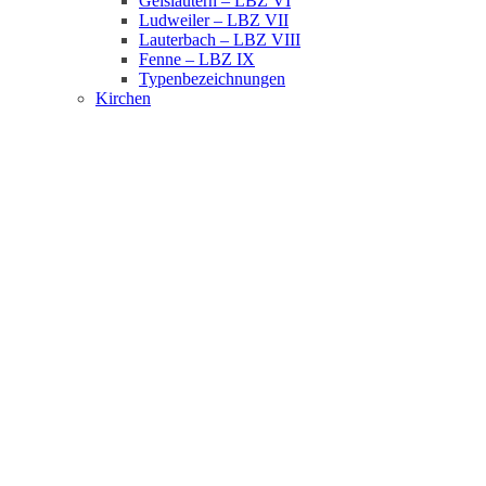
Geislautern – LBZ VI
Ludweiler – LBZ VII
Lauterbach – LBZ VIII
Fenne – LBZ IX
Typenbezeichnungen
Kirchen