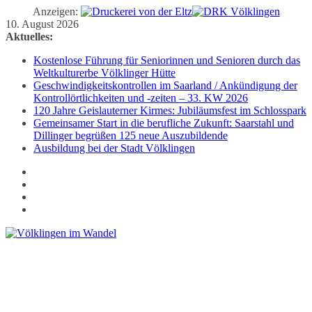
Anzeigen:
Zum
10. August 2026
Inhalt
Aktuelles:
springen
Kostenlose Führung für Seniorinnen und Senioren durch das
Weltkulturerbe Völklinger Hütte
Geschwindigkeitskontrollen im Saarland / Ankündigung der
Kontrollörtlichkeiten und -zeiten – 33. KW 2026
120 Jahre Geislauterner Kirmes: Jubiläumsfest im Schlosspark
Gemeinsamer Start in die berufliche Zukunft: Saarstahl und
Dillinger begrüßen 125 neue Auszubildende
Ausbildung bei der Stadt Völklingen