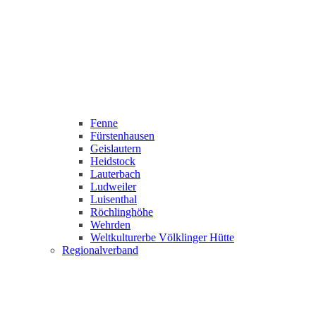
Fenne
Fürstenhausen
Geislautern
Heidstock
Lauterbach
Ludweiler
Luisenthal
Röchlinghöhe
Wehrden
Weltkulturerbe Völklinger Hütte
Regionalverband