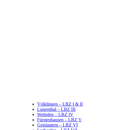
Völklingen – LBZ I & II
Luisenthal – LBZ III
Wehrden – LBZ IV
Fürstenhausen – LBZ V
Geislautern – LBZ VI