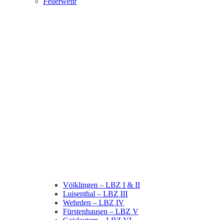
Feuerwehr
Völklingen – LBZ I & II
Luisenthal – LBZ III
Wehrden – LBZ IV
Fürstenhausen – LBZ V