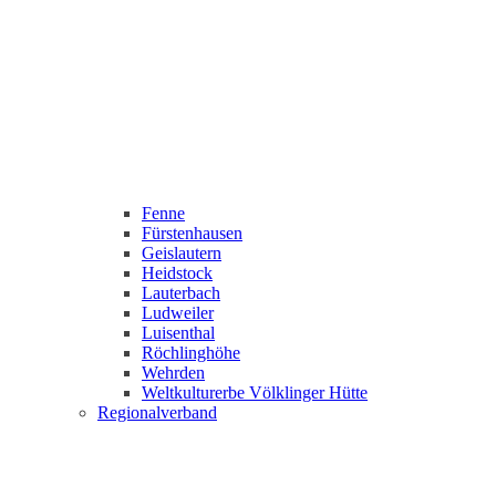
Fenne
Fürstenhausen
Geislautern
Heidstock
Lauterbach
Ludweiler
Luisenthal
Röchlinghöhe
Wehrden
Weltkulturerbe Völklinger Hütte
Regionalverband