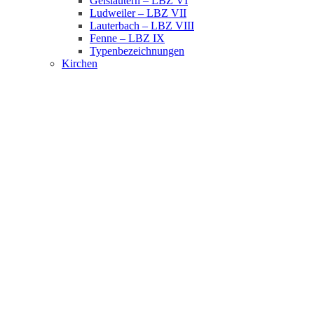
Geislautern – LBZ VI
Ludweiler – LBZ VII
Lauterbach – LBZ VIII
Fenne – LBZ IX
Typenbezeichnungen
Kirchen