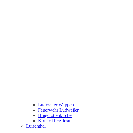
Ludweiler Wappen
Feuerwehr Ludweiler
Hugenottenkirche
Kirche Herz Jesu
Luisenthal