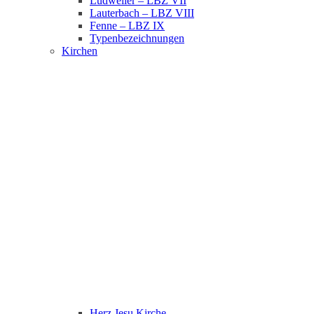
Ludweiler – LBZ VII
Lauterbach – LBZ VIII
Fenne – LBZ IX
Typenbezeichnungen
Kirchen
Herz Jesu Kirche