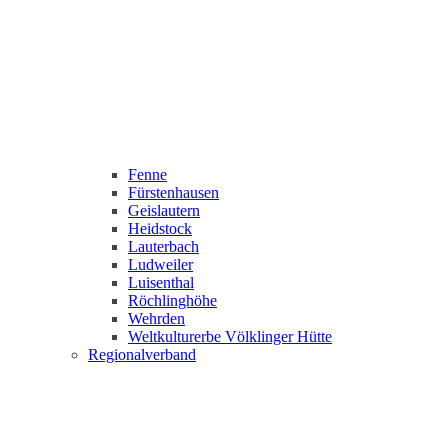
Fenne
Fürstenhausen
Geislautern
Heidstock
Lauterbach
Ludweiler
Luisenthal
Röchlinghöhe
Wehrden
Weltkulturerbe Völklinger Hütte
Regionalverband