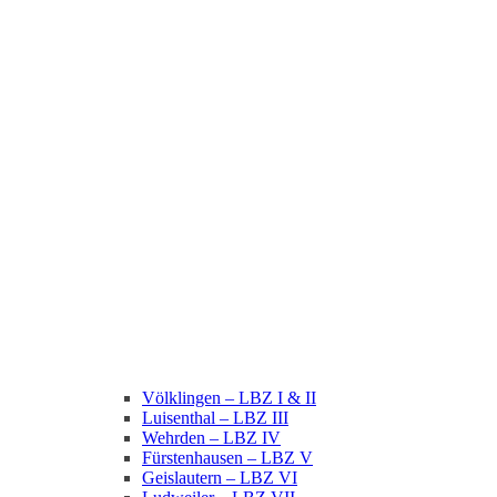
Völklingen – LBZ I & II
Luisenthal – LBZ III
Wehrden – LBZ IV
Fürstenhausen – LBZ V
Geislautern – LBZ VI