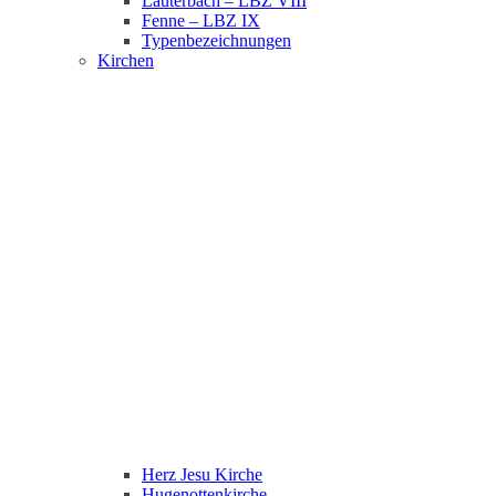
Lauterbach – LBZ VIII
Fenne – LBZ IX
Typenbezeichnungen
Kirchen
Herz Jesu Kirche
Hugenottenkirche