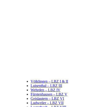
Völklingen – LBZ I & II
Luisenthal – LBZ III
Wehrden – LBZ IV
Fürstenhausen – LBZ V
Geislautern – LBZ VI
Ludweiler – LBZ VII