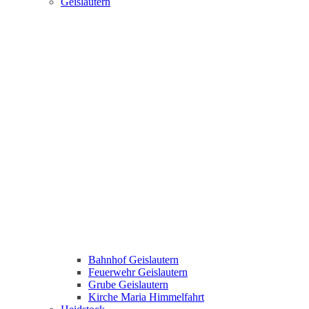
Geislautern
Bahnhof Geislautern
Feuerwehr Geislautern
Grube Geislautern
Kirche Maria Himmelfahrt