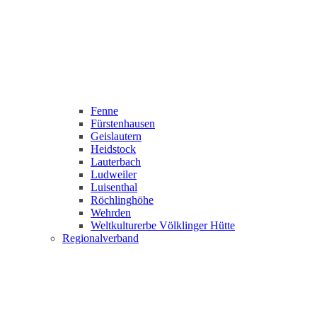
Fenne
Fürstenhausen
Geislautern
Heidstock
Lauterbach
Ludweiler
Luisenthal
Röchlinghöhe
Wehrden
Weltkulturerbe Völklinger Hütte
Regionalverband