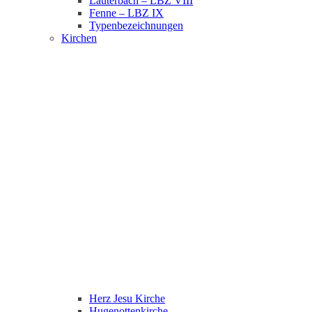
Lauterbach – LBZ VIII
Fenne – LBZ IX
Typenbezeichnungen
Kirchen
Herz Jesu Kirche
Hugenottenkirche