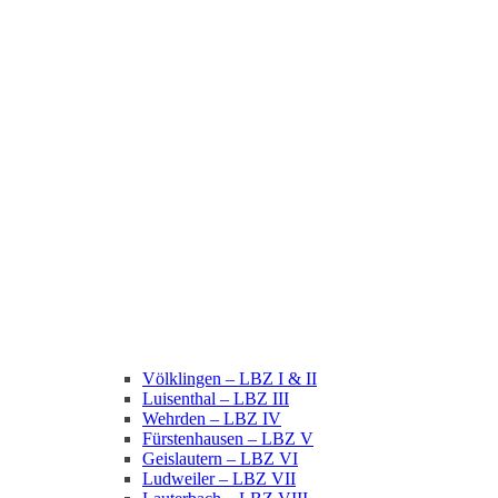
Völklingen – LBZ I & II
Luisenthal – LBZ III
Wehrden – LBZ IV
Fürstenhausen – LBZ V
Geislautern – LBZ VI
Ludweiler – LBZ VII