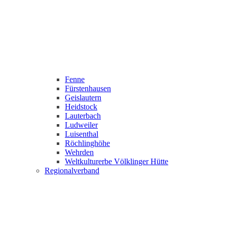
Fenne
Fürstenhausen
Geislautern
Heidstock
Lauterbach
Ludweiler
Luisenthal
Röchlinghöhe
Wehrden
Weltkulturerbe Völklinger Hütte
Regionalverband