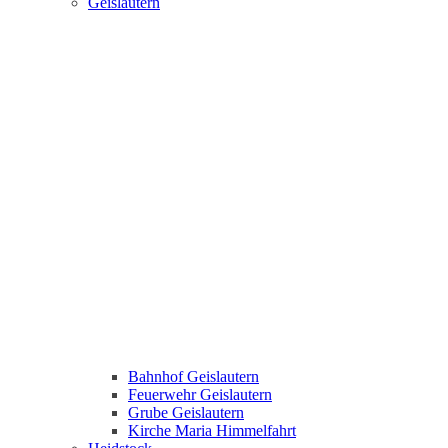
Geislautern
Bahnhof Geislautern
Feuerwehr Geislautern
Grube Geislautern
Kirche Maria Himmelfahrt