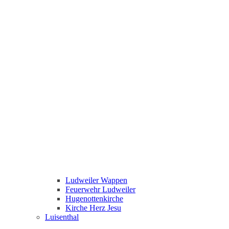
Ludweiler Wappen
Feuerwehr Ludweiler
Hugenottenkirche
Kirche Herz Jesu
Luisenthal