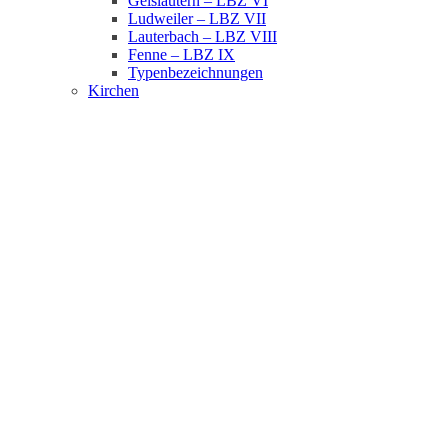
Geislautern – LBZ VI
Ludweiler – LBZ VII
Lauterbach – LBZ VIII
Fenne – LBZ IX
Typenbezeichnungen
Kirchen