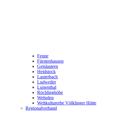
Fenne
Fürstenhausen
Geislautern
Heidstock
Lauterbach
Ludweiler
Luisenthal
Röchlinghöhe
Wehrden
Weltkulturerbe Völklinger Hütte
Regionalverband