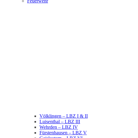
Feuerwehr
Völklingen – LBZ I & II
Luisenthal – LBZ III
Wehrden – LBZ IV
Fürstenhausen – LBZ V