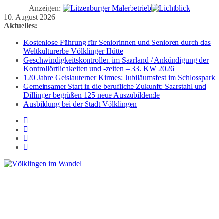
Anzeigen:
Zum
10. August 2026
Inhalt
Aktuelles:
springen
Kostenlose Führung für Seniorinnen und Senioren durch das
Weltkulturerbe Völklinger Hütte
Geschwindigkeitskontrollen im Saarland / Ankündigung der
Kontrollörtlichkeiten und -zeiten – 33. KW 2026
120 Jahre Geislauterner Kirmes: Jubiläumsfest im Schlosspark
Gemeinsamer Start in die berufliche Zukunft: Saarstahl und
Dillinger begrüßen 125 neue Auszubildende
Ausbildung bei der Stadt Völklingen