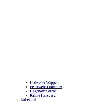
Ludweiler Wappen
Feuerwehr Ludweiler
Hugenottenkirche
Kirche Herz Jesu
Luisenthal