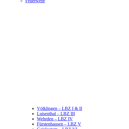
Feuerwehr
Völklingen – LBZ I & II
Luisenthal – LBZ III
Wehrden – LBZ IV
Fürstenhausen – LBZ V