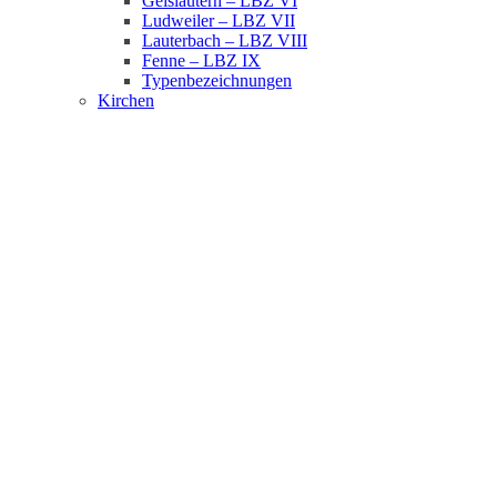
Geislautern – LBZ VI
Ludweiler – LBZ VII
Lauterbach – LBZ VIII
Fenne – LBZ IX
Typenbezeichnungen
Kirchen