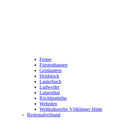
Fenne
Fürstenhausen
Geislautern
Heidstock
Lauterbach
Ludweiler
Luisenthal
Röchlinghöhe
Wehrden
Weltkulturerbe Völklinger Hütte
Regionalverband